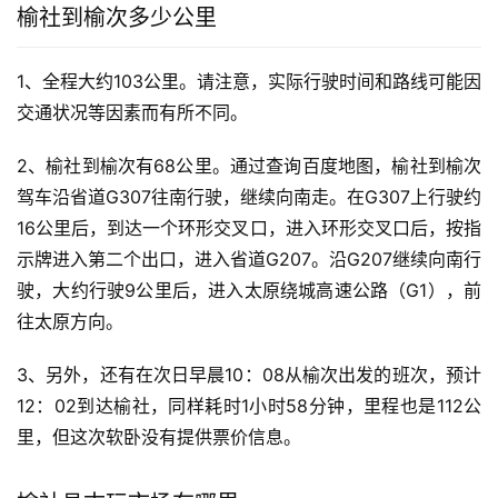
榆社到榆次多少公里
1、全程大约103公里。请注意，实际行驶时间和路线可能因
交通状况等因素而有所不同。
2、榆社到榆次有68公里。通过查询百度地图，榆社到榆次
驾车沿省道G307往南行驶，继续向南走。在G307上行驶约
16公里后，到达一个环形交叉口，进入环形交叉口后，按指
示牌进入第二个出口，进入省道G207。沿G207继续向南行
驶，大约行驶9公里后，进入太原绕城高速公路（G1），前
往太原方向。
3、另外，还有在次日早晨10：08从榆次出发的班次，预计
12：02到达榆社，同样耗时1小时58分钟，里程也是112公
里，但这次软卧没有提供票价信息。