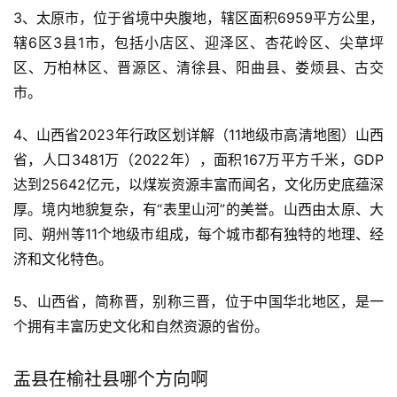
3、太原市，位于省境中央腹地，辖区面积6959平方公里，
辖6区3县1市，包括小店区、迎泽区、杏花岭区、尖草坪
区、万柏林区、晋源区、清徐县、阳曲县、娄烦县、古交
市。
4、山西省2023年行政区划详解（11地级市高清地图）山西
省，人口3481万（2022年），面积167万平方千米，GDP
达到25642亿元，以煤炭资源丰富而闻名，文化历史底蕴深
厚。境内地貌复杂，有“表里山河”的美誉。山西由太原、大
同、朔州等11个地级市组成，每个城市都有独特的地理、经
济和文化特色。
5、山西省，简称晋，别称三晋，位于中国华北地区，是一
个拥有丰富历史文化和自然资源的省份。
盂县在榆社县哪个方向啊