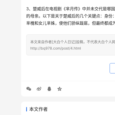
3、楚威后在电视剧《芈月传》中并未交代是哪
的母亲。以下是关于楚威后的几个关键点：身份
芈槐和女儿芈姝，使他们骄纵跋扈，但最终都成
本文来自作者[大白个人日记]投稿，不代表大白个人
http://bq978.com/post/4.html
本文作者