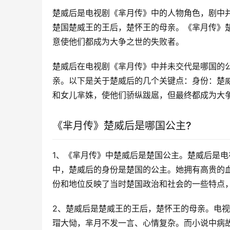
楚威后是电视剧《芈月传》中的人物角色，剧中
楚国楚威王的王后，楚怀王的母亲。《芈月传》
意使他们都成为大争之世的失败者。
楚威后在电视剧《芈月传》中并未交代是哪国的
亲。以下是关于楚威后的几个关键点：身份：楚
和女儿芈姝，使他们骄纵跋扈，但最终都成为大
《芈月传》楚威后是哪国公主?
1、《芈月传》中楚威后是楚国公主。楚威后是
中，楚威后的身份是楚国的公主。她拥有高贵的
份和地位反映了当时楚国政治和社会的一些特点
2、楚威后是楚威王的王后，楚怀王的母亲。电
瑁大恸，芈月不发一言、心情复杂。而小说中病故