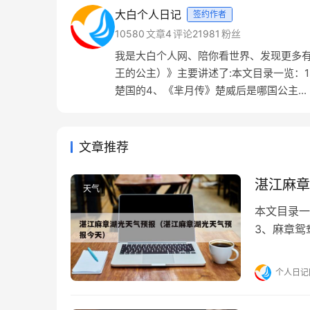
大白个人日记
签约作者
10580
文章
4
评论
21981
粉丝
我是大白个人网、陪你看世界、发现更多有
王的公主）》主要讲述了:本文目录一览：
楚国的4、《芈月传》楚威后是哪国公主...
文章推荐
湛江麻章
天气
本文目录一
3、麻章鸳
个人日记