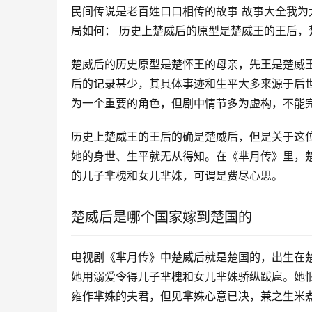
民间传说是老百姓口口相传的故事 故事大全我为
局如何： 历史上楚威后的原型是楚威王的王后，
楚威后的历史原型是楚怀王的母亲，先王是楚威王
后的记录甚少，其具体事迹和生平大多来源于后
为一个重要的角色，但剧中情节多为虚构，不能
历史上楚威王的王后的确是楚威后，但是关于这
她的身世、生平就无从得知。在《芈月传》里，
的儿子芈槐和女儿芈姝，可谓是费尽心思。
楚威后是哪个国家嫁到楚国的
电视剧《芈月传》中楚威后就是楚国的，出生在
她用溺爱令得儿子芈槐和女儿芈姝骄纵跋扈。她
雍作芈姝的夫君，但见芈姝心意已决，兼之生米