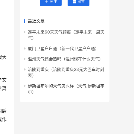
关注
留言
最近文章
遂平未来60天天气预报（遂平未来一周天
气）
厦门卫星户户通（新一代卫星户户通）
瑁大
温州天气还会热吗（温州现在什么天气）
涪陵到重庆（涪陵到重庆23元大巴车时刻
表）
史文
伊斯坦布尔的天气怎么样（天气 伊斯坦布
治舞
尔）
国后
威作