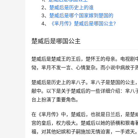
2、
楚威后是历史上的谁
3、
楚威后是哪个国家嫁到楚国的
4、
《芈月传》楚威后是哪国公主?
楚威后是哪国公主
楚威后是楚威王的王后，楚怀王的母亲。电视剧
恸，芈月不发一言、心情复杂。而小说中病故于周
楚威后是历史上的芈八子。芈八子是楚国的公主
献中。以下是关于楚威后的一些详细介绍：芈八
台上扮演了重要角色。
在《芈月传》中，楚威后，也就是日兰后，是楚
宫的皇后，权力极大。楚威后以她的骄横和狠毒
福，对其他妃嫔和子嗣施加无情迫害，一手遮天