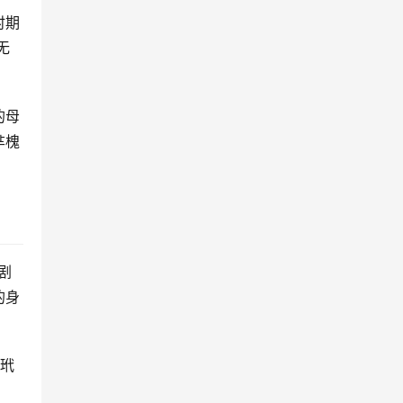
时期
无
的母
芈槐
剧
的身
、玳