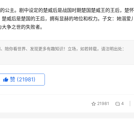
国的公主。剧中设定的楚威后是战国时期楚国楚威王的王后，楚
：楚威后是楚国的王后，拥有显赫的地位和权力。子女：她溺爱
为大争之世的失败者。
网、陪你看世界、发现更多有趣知识！立场，如若转载，请注明出处：
赞
(21981)
21981
4