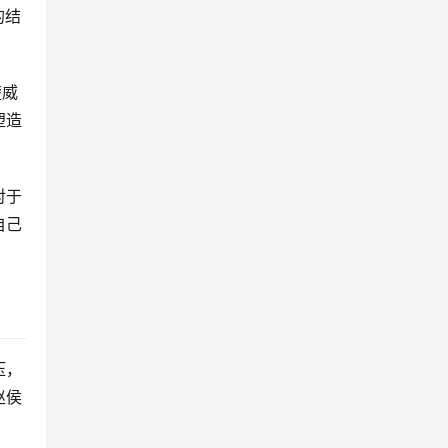
的结
楚威
塑造
对于
自己
压，
赵侯