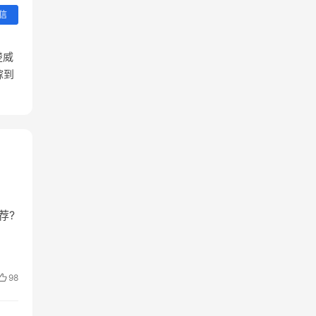
信
楚威
嫁到
荐?
98