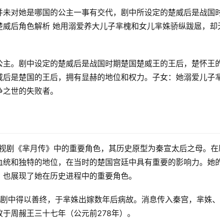
并未对她是哪国的公主一事有交代，剧中所设定的楚威后是战国
楚威后角色解析 她用溺爱养大儿子芈槐和女儿芈姝骄纵跋扈，却
公主。剧中设定的楚威后是战国时期楚国楚威王的王后，楚怀王
威后是楚国的王后，拥有显赫的地位和权力。子女：她溺爱儿子
争之世的失败者。
电视剧《芈月传》中的重要角色，其历史原型为秦宣太后之母。在
血统和独特的地位，在当时的楚国宫廷中具有重要的影响力。她
，也展现了她在历史进程中的重要角色。
视剧中得以善终，于芈姝出嫁数年后病故。消息传入秦宫，芈姝
于周赧王三十七年（公元前278年）。