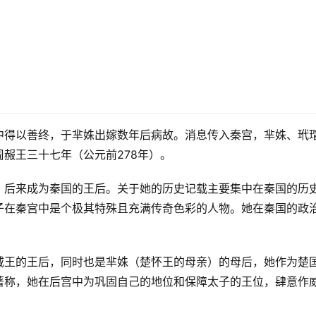
中得以善终，于芈姝出嫁数年后病故。消息传入秦宫，芈姝、玳
赧王三十七年（公元前278年）。
，后来成为秦国的王后。关于她的历史记载主要集中在秦国的历
子在秦宫中是个极其特殊且充满传奇色彩的人物。她在秦国的政
威王的王后，同时也是芈姝（楚怀王的母亲）的母后，她作为楚
著称，她在后宫中为巩固自己的地位和保障太子的王位，肆意作
。