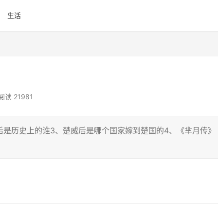
生活
）
阅读 21981
后是历史上的谁3、楚威后是哪个国家嫁到楚国的4、《芈月传》