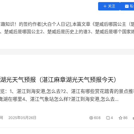
关注
私
趣知识！的签约作者[大白个人日记],本篇文章《楚威后哪国公主（
1、楚威后是哪国公主2、楚威后是历史上的谁3、楚威后是哪个国家
湖光天气预报（湛江麻章湖光天气预报今天）
览：1、湛江到海安港,怎么去?2、湛江有哪些赏花踏青的景点推
鸯湖在哪里4、湛江气象站怎么样?湛江到海安港,怎么去...
网
2025年05月26日
608
4
86