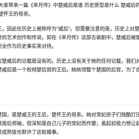
大家带来一篇《芈月传》中楚威后是谁 历史原型是什么 楚威后
楚怀王的母亲。
，因此在历史上被称呼为“威后”。但需要注意的是，历史上对
世的艺术创作和传说，如在《芈月传》这部古装剧中，楚威后被
完全作为历史事实来对待。
位楚威后的记载是没有的。历史上没有关于她的任何记载，我们
楚威后是一个权倾楚后宫的王后。她统领整个楚国的后宫，为了
楚国，是楚威王的王后，楚怀王的母亲。她对宠妃庶子们残酷打
恨南后郑袖，但深知是自己儿子的宠妃而作罢；虽起初极力想让
煮成熟饭也默许了这桩婚事。